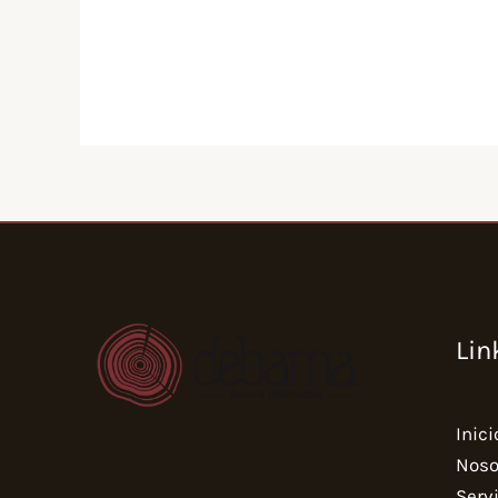
Lin
Inici
Noso
Serv