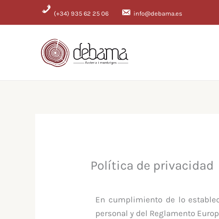
Ir
(+34) 935 62 25 06
info@debama.es
al
contenido
Política de privacidad
En cumplimiento de lo establec
personal y del Reglamento Europ