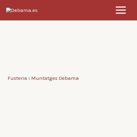
Ir
al
contenido
Fusteria i Muntatges Debama