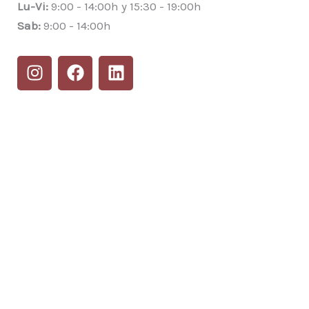
Lu-Vi:
9:00 - 14:00h y 15:30 - 19:00h
Sab:
9:00 - 14:00h
I
F
L
n
a
i
s
c
n
t
e
k
a
b
e
g
o
d
r
o
i
a
k
n
m