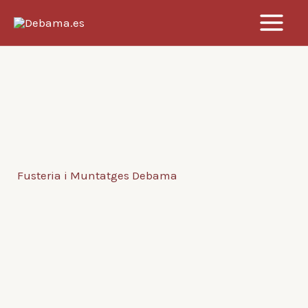
Vés
al
contingut
Fusteria i Muntatges Debama