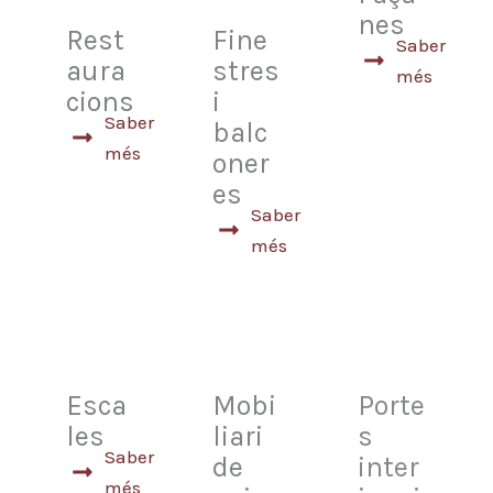
nes
Rest
Fine
Saber
aura
stres
més
cions
i
Saber
balc
més
oner
es
Saber
més
Esca
Mobi
Porte
les
liari
s
Saber
de
inter
més