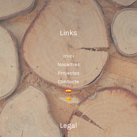
Links
Inici
Nosaltres
Projectes
Contacte
Legal