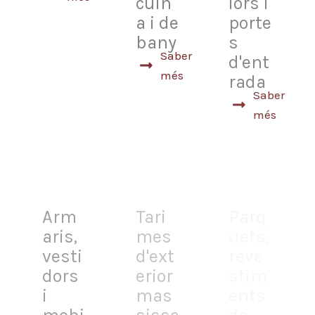
cuin
iors i
a i de
porte
bany
s
Saber
d'ent
més
rada
Saber
més
Arm
Tari
Parq
aris,
mes
uets,
vesti
d'ext
reve
dors
erior
stim
i
mas
ents